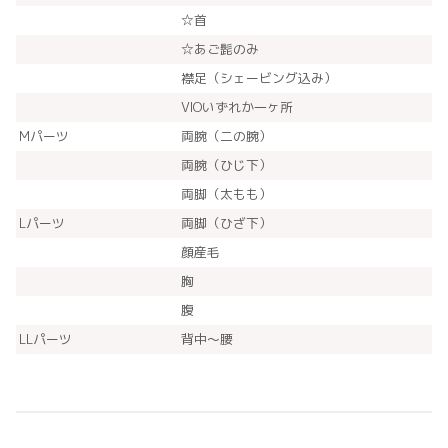
☆首
☆あご髭のみ
襟足（シェービング込み）
VIOいずれか一ヶ所
Mパーツ
両腕（二の腕）
両腕（ひじ下）
両脚（太もも）
Lパーツ
両脚（ひざ下）
顔産毛
胸
腹
LLパーツ
背中～腰