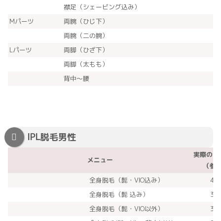
襟足（シェービング込み）
Mパーツ
両腕（ひじ下）
両腕（二の腕）
Lパーツ
両脚（ひざ下）
両脚（太もも）
背中～腰
IPL脱毛男性
実際の合
メニュー
（参
全身脱毛（髭・VIO込み）
43
全身脱毛（髭 込み）
37
全身脱毛（髭・VIO以外）
31