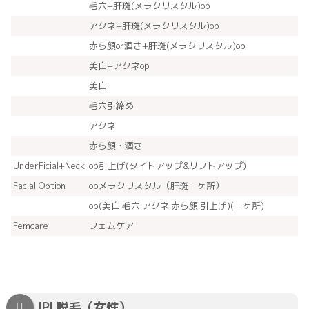
毛穴+肝斑(メラクリスタル)op
アクネ+肝斑(メラクリスタル)op
赤ら顔or酒さ+肝斑(メラクリスタル)op
美白+アクネop
美白
毛穴引締め
アクネ
赤ら顔・酒さ
UnderFicial+Neck
op引上げ(タイトアップ&リフトアップ)
Facial Option
opメラクリスタル（肝斑一ヶ所）
op(美白.毛穴.アクネ.赤ら顔.引上げ)(一ヶ所)
Femcare
フェムケア
IPL脱毛（女性）