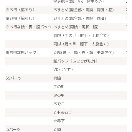
全身脱毛(髭・Vio・背中以外)
27
※お得（脇あり）
おまとめ(髭全部・両腕・両脚・脇)
20
※お得（脇なし）
おまとめ(髭全部・両腕・両脚)
19
※お得な腕・脚・脇パック
おまとめ(両腕・両脚・脇)
14
両腕（手の甲・肘下・上腕全て）
8
両脚（足の甲・膝下・太股全て）
9
※お得な髭パック
☆髭(鼻下・頬・首・顎・モミアゲ)
10
髭パック（あごひげ以外）
8
VIO（全て）
7
SSパーツ
両脇
手の甲
足の甲
おでこ
☆もみあげ
☆鼻下
Sパーツ
☆頬