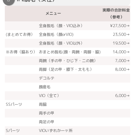
実際の合計料金
H
メニュー
（参考）
全身脱毛（顔・VIO込み）
¥27,500→
(まとめてお得）
全身脱毛（顔orVIO)
23,500→
全身脱毛（顔・VIO以外）
19,500→
※お得（脇あり）
おまとめ脱毛(顔・両腕・両脚・脇)
14,000→
両腕（手の甲・ひじ下・二の腕）
7,000→
両脚（足の甲・膝下・太もも）
8,000→
デコルテ
顔産毛
VIO（全て）
6,000→
SSパーツ
両脇
両手の甲
両足の甲
Sパーツ
VIOいずれか一ヶ所