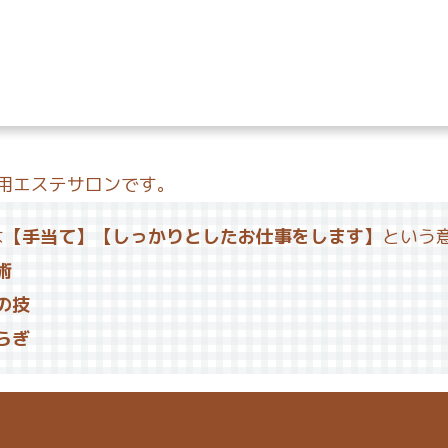
専用エステサロンです。
は
【手当て】【しっかりとしたお仕事をします】
という
術
の技
らぎ